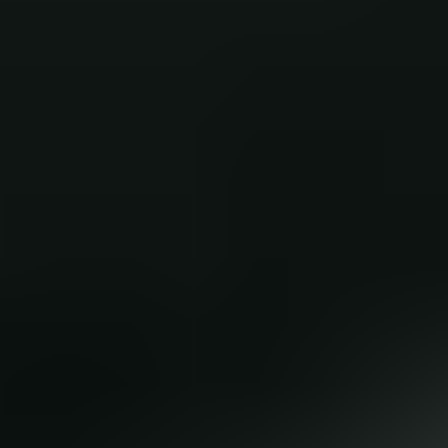
Auto Team Mölln
Jetzt Online Termin vereinbaren
KONTAKT AUFNEHMEN
Alles für Ihren Anhänger
Anhänger weisen als Nutzfahrzeuge häufig
Verschleißerscheinungen auf und bedürfen somit
regelmäßiger Wartung zur Gewährleistung der
Verkehrssicherheit. Insbesondere: