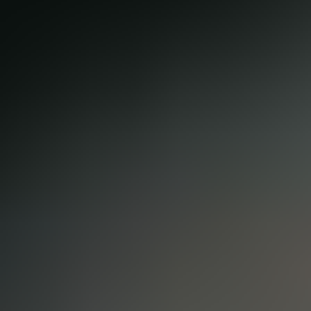
Bremsen
Leuchten und Scheinwerfer
Kotflügel
Reifen und Rahmen
müssen regelmäßig überprüft werden.
Mangelfrei durch die HU
Diese Bauteile untersuchen auch die Prüfer bei der
zweijährlichen Hauptuntersuchung gründlich auf Defekte
und Verschleißerscheinungen. Wir prüfen Ihren Anhänger
bereits vor den Experten von TÜV & Co und führen nach
Absprache mit Ihnen notwendige
Instandsetzungsarbeiten durch. Auf diese Weise
ersparen Sie sich nicht nur die erneute Fahrt zur
Prüforganisation, sondern auch zusätzliche Kosten.
Umfassende Instandsetzung für Ihren Anhänger
Natürlich reparieren wir Ihren Anhänger auch
unabhängig von der HU: Ist aufgrund von
Verschleißerscheinungen oder einem Unfall eine