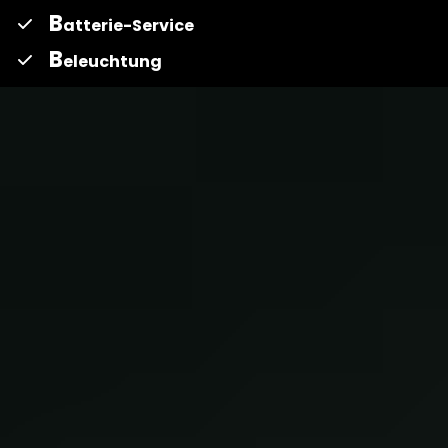
B
atterie-Service
B
eleuchtung
B
remsen
D
iesel
E
lektrik / Elektronik
E
-und Hybridfahrzeuge
G
etriebeölspülung & -wechsel
H
auptuntersuchung
I
nspektion
K
arosserie
K
lima-Service
K
upplung