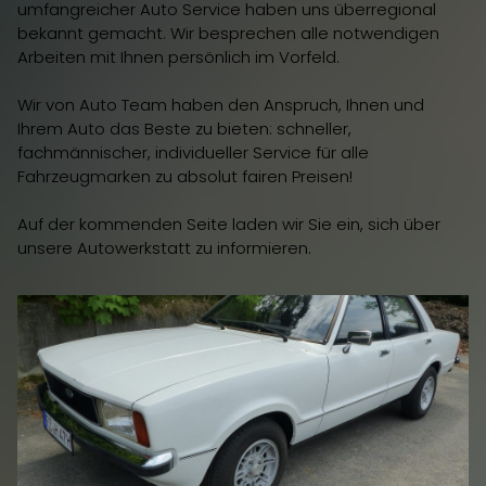
umfangreicher Auto Service haben uns überregional
bekannt gemacht. Wir besprechen alle notwendigen
Arbeiten mit Ihnen persönlich im Vorfeld.
Wir von Auto Team haben den Anspruch, Ihnen und
Ihrem Auto das Beste zu bieten: schneller,
fachmännischer, individueller Service für alle
Fahrzeugmarken zu absolut fairen Preisen!
Auf der kommenden Seite laden wir Sie ein, sich über
unsere Autowerkstatt zu informieren.