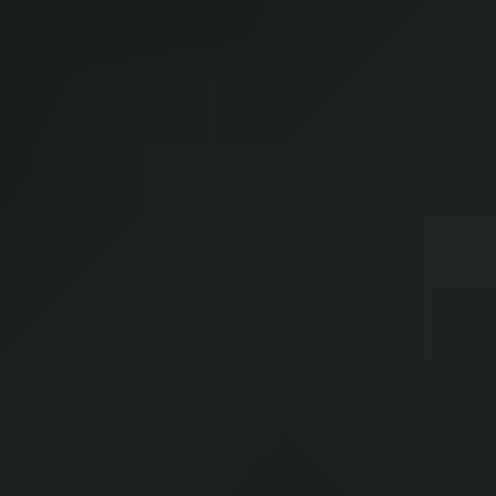
Gutachten
bei Unfall und Wertgutachten
Das Kfz-Sachverständigenbüro Norman Frick bietet
Ihnen als unabhängiger und flexibler Gutachter in
schwierigen Angelegenheiten die nötige Unterstützung
durch Sachverstand.
Sie benötigen nach einem Haftpflichtschaden ein
Gutachten?
Als neutraler Kfz Sachverständiger liefern wir Ihnen, nach