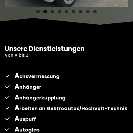
Unsere Dienstleistungen
Von A bis Z
A
chsvermessung
A
nhänger
A
nhängerkupplung
A
rbeiten an Elektroautos/Hochvolt-Technik
A
uspuff
A
utoglas