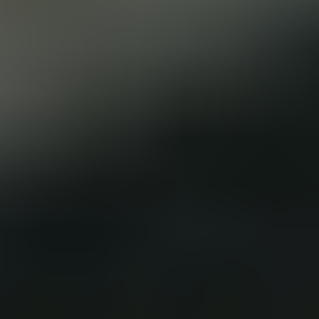
Inspektion und Ölwechsel
nach Herstellervorgaben
Die regelmäßige Inspektion Ihres Kfz beinhaltet die
Überprüfung sicherheitsrelevanter und vom Verschleiß
betroffener Autoteile, welche vor allem Verkehrs- und
Funktionsfähigkeit dienen. Üblicherweise werden
Inspektion und Ölwechsel in bestimmten vom Hersteller
vorgegebenen Zeit- oder Fahrtleistungsintervallen
durchgeführt. Die Leistungsumfänge der kleinen und
großen Inspektion, welche für Ihr Fahrzeug von