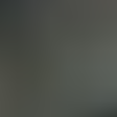
Instandsetzung notwendig, führt unser kompetentes
Team zunächst eine detaillierte Schadensanalyse
inklusive Kostenvoranschlag durch. Anhand dieser Daten
entscheiden Sie, welche Reparaturen vorgenommen
werden sollen.
Durch moderne Technik und erfahrene Mitarbeiter sind
wir in der Lage jedes Fabrikat instand zu setzen.
Individuelle Anpassungen nach Ihren
Anforderungen
Selten entsprechen Anhänger genau den Bedürfnissen
des Fahrers. Für den professionellen normgerechten
Um- und Anbau Ihres Anhängers sind wir der richtige
Ansprechpartner.